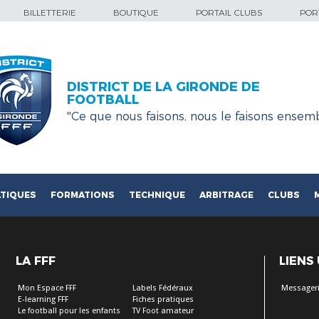
BILLETTERIE
BOUTIQUE
PORTAIL CLUBS
PORT
DISTRICT DE LA GIRONDE DE
FOOTBALL
''Ce que nous faisons, nous le faisons ensemb
TIQUES
FORMATIONS
TECHNIQUE
ARBITRAGE
CLUBS
LA FFF
LIENS
Mon Espace FFF
Labels Fédéraux
Messageri
E-learning FFF
Fiches pratiques
Le football pour les enfants
TV Foot amateur