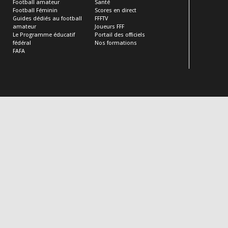
Football amateur
Santé
Football Féminin
Scores en direct
Guides dédiés au football
FFFTV
amateur
Joueurs FFF
Le Programme éducatif
Portail des officiels
fédéral
Nos formations
FAFA