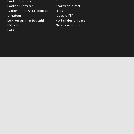
Football amateur
Santé
Football Féminin
Scores en direct
Guides dédiés au football
FFFTV
amateur
Joueurs FFF
Le Programme éducatif
Portail des officiels
fédéral
Nos formations
FAFA