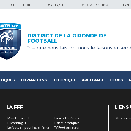
BILLETTERIE
BOUTIQUE
PORTAIL CLUBS
PORT
DISTRICT DE LA GIRONDE DE
FOOTBALL
''Ce que nous faisons, nous le faisons ensemb
TIQUES
FORMATIONS
TECHNIQUE
ARBITRAGE
CLUBS
LA FFF
LIENS
Mon Espace FFF
Labels Fédéraux
Messageri
E-learning FFF
Fiches pratiques
Le football pour les enfants
TV Foot amateur