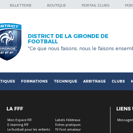
BILLETTERIE
BOUTIQUE
PORTAIL CLUBS
PORT
DISTRICT DE LA GIRONDE DE
FOOTBALL
''Ce que nous faisons, nous le faisons ensemb
TIQUES
FORMATIONS
TECHNIQUE
ARBITRAGE
CLUBS
LA FFF
LIENS
Mon Espace FFF
Labels Fédéraux
Messageri
E-learning FFF
Fiches pratiques
Le football pour les enfants
TV Foot amateur