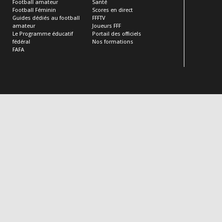
Football amateur
Santé
Football Féminin
Scores en direct
Guides dédiés au football
FFFTV
amateur
Joueurs FFF
Le Programme éducatif
Portail des officiels
fédéral
Nos formations
FAFA