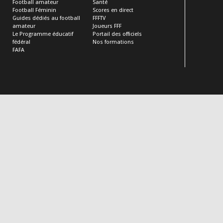
Football amateur
Santé
Football Féminin
Scores en direct
Guides dédiés au football
FFFTV
amateur
Joueurs FFF
Le Programme éducatif
Portail des officiels
fédéral
Nos formations
FAFA