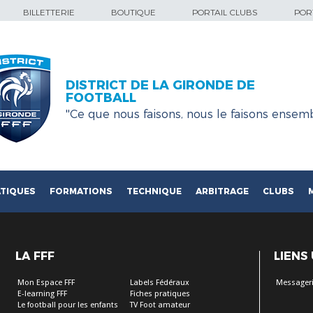
BILLETTERIE
BOUTIQUE
PORTAIL CLUBS
PORT
DISTRICT DE LA GIRONDE DE
FOOTBALL
''Ce que nous faisons, nous le faisons ensemb
TIQUES
FORMATIONS
TECHNIQUE
ARBITRAGE
CLUBS
LA FFF
LIENS
Mon Espace FFF
Labels Fédéraux
Messageri
E-learning FFF
Fiches pratiques
Le football pour les enfants
TV Foot amateur