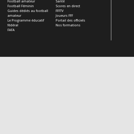
Football amateur
Santé
Football Féminin
Scores en direct
Guides dédiés au football
FFFTV
amateur
Joueurs FFF
Le Programme éducatif
Portail des officiels
fédéral
Nos formations
FAFA