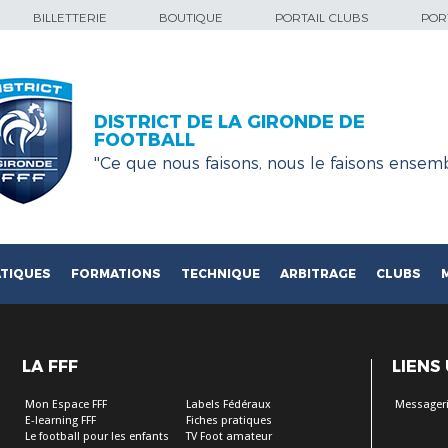
BILLETTERIE
BOUTIQUE
PORTAIL CLUBS
PORT
DISTRICT DE LA GIRONDE DE
FOOTBALL
''Ce que nous faisons, nous le faisons ensemb
TIQUES
FORMATIONS
TECHNIQUE
ARBITRAGE
CLUBS
LA FFF
LIENS
Mon Espace FFF
Labels Fédéraux
Messageri
E-learning FFF
Fiches pratiques
Le football pour les enfants
TV Foot amateur