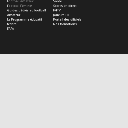
Football amateur
Santé
Football Féminin
Scores en direct
Guides dédiés au football
FFFTV
amateur
Joueurs FFF
Le Programme éducatif
Portail des officiels
fédéral
Nos formations
FAFA