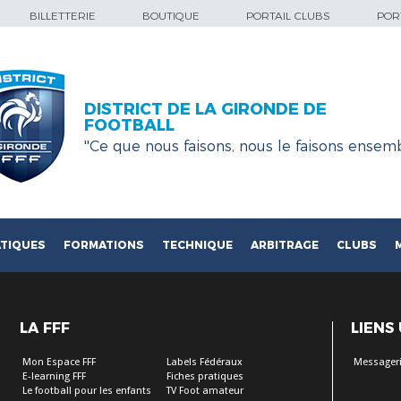
BILLETTERIE
BOUTIQUE
PORTAIL CLUBS
PORT
DISTRICT DE LA GIRONDE DE
FOOTBALL
''Ce que nous faisons, nous le faisons ensemb
TIQUES
FORMATIONS
TECHNIQUE
ARBITRAGE
CLUBS
LA FFF
LIENS
Mon Espace FFF
Labels Fédéraux
Messageri
E-learning FFF
Fiches pratiques
Le football pour les enfants
TV Foot amateur