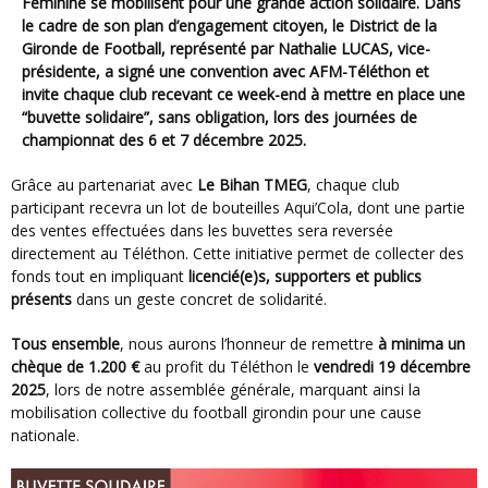
Féminine
se mobilisent pour une grande action solidaire. Dans
le cadre de son plan d’engagement citoyen, le District de la
Gironde de Football, représenté par Nathalie LUCAS, vice-
présidente, a signé une convention avec
AFM-Téléthon
et
invite chaque club recevant ce week-end à mettre en place une
“buvette solidaire”
, sans obligation, lors des journées de
championnat des
6 et 7 décembre 2025
.
Grâce au partenariat avec
Le Bihan TMEG
, chaque club
participant recevra un lot de bouteilles Aqui’Cola, dont une partie
des ventes effectuées dans les buvettes sera reversée
directement au Téléthon. Cette initiative permet de collecter des
fonds tout en impliquant
licencié(e)s, supporters et publics
présents
dans un geste concret de solidarité.
Tous ensemble
, nous aurons l’honneur de remettre
à minima un
chèque de 1.200 €
au profit du Téléthon le
vendredi 19 décembre
2025
, lors de notre assemblée générale, marquant ainsi la
mobilisation collective du football girondin pour une cause
nationale.