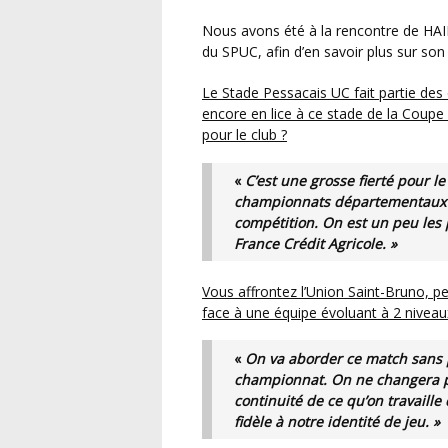
Nous avons été à la rencontre de HAIRECH Samir, Président et Entraîneur de l’équipe séniors
du SPUC, afin d’en savoir plus sur son
Le Stade Pessacais UC fait partie des deux derniers clubs de Départemental 1 – Intersport
encore en lice à ce stade de la Coupe
pour le club ?
«
C’est une grosse fierté pour le club d’être parmi les derniers clubs de
championnats départementaux g
compétition. On est un peu les 
France Crédit Agricole. »
Vous affrontez l’Union Saint-Bruno, pensionnaire de R2. Comment abordez-vous ce match
face à une équipe évoluant à 2 niveau
«
On va aborder ce match sans pression particulière, comme un match de
championnat. On ne changera pa
continuité de ce qu’on travaille
fidèle à notre identité de jeu. »