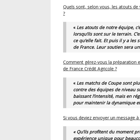
Quels sont, selon vous, les atouts de votre équipe pour espérer créer la surprise ce week-end
?
«
Les atouts de notre équipe, c’est d’abord le cœur que les joueurs mettent
lorsqu’ils sont sur le terrain. 
ce qu’elle fait. Et puis il y a l
de France. Leur soutien sera un
Comment gérez-vous la préparation entre le championnat et cette belle parenthèse de Coupe
de France Crédit Agricole ?
«
Les matchs de Coupe sont plus intenses que ceux du championnat, surtout
contre des équipes de niveau su
baissant l’intensité, mais en rég
pour maintenir la dynamique et 
Si vous deviez envoyer un message à v
« Qu’ils profitent du moment pré
expérience unique pour beaucoup