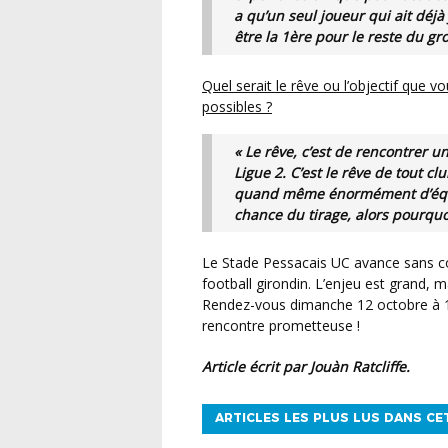
a qu’un seul joueur qui ait déj
être la 1ère pour le reste du gr
Quel serait le rêve ou l’objectif que vous vous fixez pour la suite de cette Coupe de tous les
possibles ?
« Le rêve, c’est de rencontrer 
Ligue 2. C’est le rêve de tout cl
quand même énormément d’équipe
chance du tirage, alors pourquo
Le Stade Pessacais UC avance sans complexe, prêt à défendre fièrement les couleurs du
football girondin. L’enjeu est grand, ma
Rendez-vous dimanche 12 octobre à
rencontre prometteuse !
Article écrit par Jouàn Ratcliffe.
ARTICLES LES PLUS LUS DANS CE