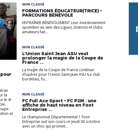
NON CLASSÉ
FORMATIONS ÉDUCATEUR(TRICE) –
PARCOURS BÉNÉVOLE
ENTRAÎNER BÉNÉVOLEMENT Leur investissement
quotidien au sein des Ligues, Districts et clubs
amateurs fait...
NON CLASSÉ
L’Union Saint Jean ASU veut
prolonger la magie de la Coupe de
France ...
La magie de la Coupe de France continue
 pour
d’opérer pour l'Union Saint Jean ASU !Le club
bordelais, l’u...
déran
ur la
NON CLASSÉ
r le 4ᵉ
FC Full Ace Sport – FC P2M : une
ole.
affiche de haut niveau en Foot
roupe
Entreprise ...
tion et
Le championnat Départemental 1 Foot
Entreprise suit son cours ce jeudi 02 octobre
avec un choc qui promet...